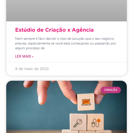
Estúdio de Criação x Agência
Nem sempre é fácil decidir o tipo de solução que o seu negócio
precisa, especialmente se você está começando ou passando por
algum processo de
LER MAIS »
9 de maio de 2022
CRIAÇÃO