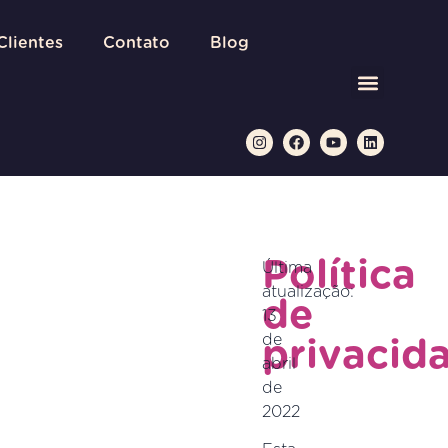
Clientes
Contato
Blog
Política
Última
atualização:
de
13
de
privacid
abril
de
2022